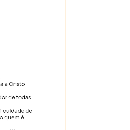
 
 a Cristo 
dor de todas 
ficuldade de 
ro quem é 