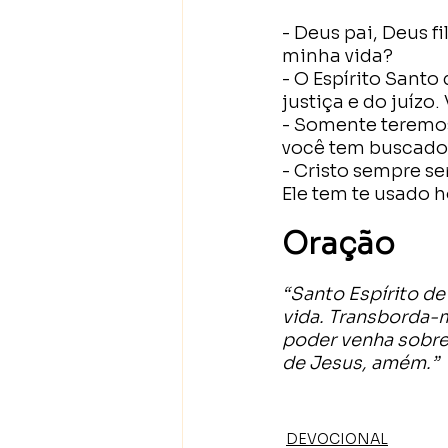
- Deus pai, Deus f
minha vida?
- O Espírito Sant
justiça e do juízo
- Somente teremos
você tem buscado 
- Cristo sempre se
Ele tem te usado 
Oração
“Santo Espírito de
vida. Transborda-m
poder venha sobre
de Jesus, amém.”
DEVOCIONAL