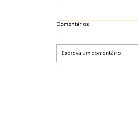
Comentários
Escreva um comentário
LUCAS 5:1-11 Uma pesca
salvadora