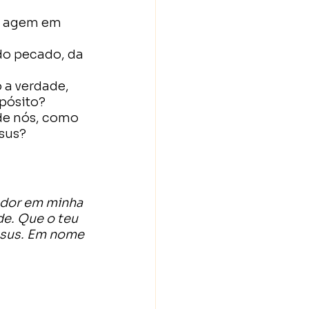
as agem em 
do pecado, da 
 a verdade, 
opósito?
 de nós, como 
esus?
ador em minha 
e. Que o teu 
esus. Em nome 