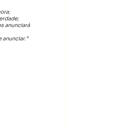
ora;
erdade; 
os anunciará 
e anunciar.”