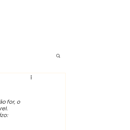
A
o for, o 
rei.
ízo: