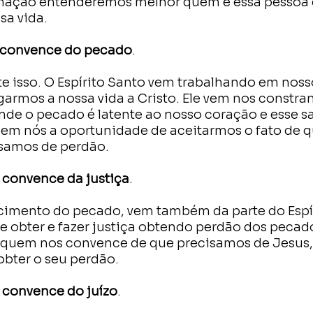
irmação entenderemos melhor quem é essa pessoa e
sa vida.
s convence do pecado
. 
te isso. O Espírito Santo vem trabalhando em noss
garmos a nossa vida a Cristo. Ele vem nos constr
onde o pecado é latente ao nosso coração e esse s
m nós a oportunidade de aceitarmos o fato de 
samos de perdão.
s convence da justiça
.
imento do pecado, vem também da parte do Espír
e obter e fazer justiça obtendo perdão dos pecado
 é quem nos convence de que precisamos de Jesus
 obter o seu perdão.
s convence do juízo
. 