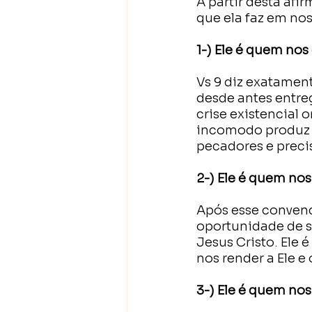
A partir desta af
que ela faz em nos
1-) Ele é quem no
Vs 9 diz exatamen
desde antes entre
crise existencial 
incomodo produz e
pecadores e preci
2-) Ele é quem no
Após esse convenc
oportunidade de s
Jesus Cristo. Ele
nos render a Ele e
3-) Ele é quem no