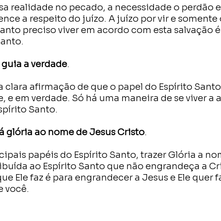
sa realidade no pecado, a necessidade o perdão e
ce a respeito do juízo. A juízo por vir e somente
tanto preciso viver em acordo com esta salvação é 
Santo.
 guia a verdade
. 
 clara afirmação de que o papel do Espírito Santo
, e em verdade. Só há uma maneira de se viver a a
spírito Santo.
rá glória ao nome de Jesus Cristo
. 
cipais papéis do Espírito Santo, trazer Glória a no
ibuída ao Espírito Santo que não engrandeça a Cri
que Ele faz é para engrandecer a Jesus e Ele quer fa
e você.