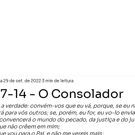
NÍCIO
CONVITES
FV STORE
PODCAST
ESTUDOS
AGEND
ra
29 de set. de 2022
3 min de leitura
:7-14 - O Consolador
 a verdade: convém-vos que eu vá, porque, se eu nã
 para vós outros; se, porém, eu for, eu vo-lo envia
 convencerá o mundo do pecado, da justiça e do ju
que não crêem em mim;
ue vou para o Pai, e não me vereis mais;