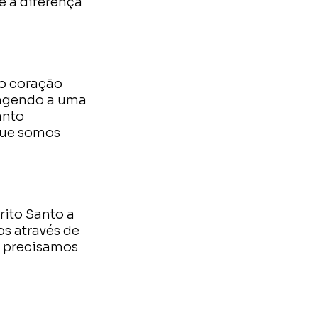
 a diferença 
o coração 
angendo a uma 
anto 
que somos 
ito Santo a 
s através de 
, precisamos 