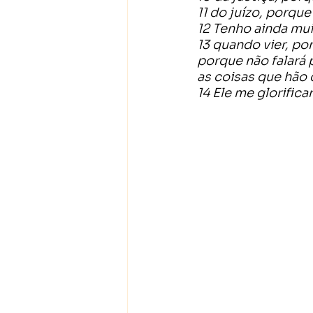
11 do juízo, porqu
12 Tenho ainda mui
13 quando vier, por
porque não falará 
as coisas que hão d
14 Ele me glorific