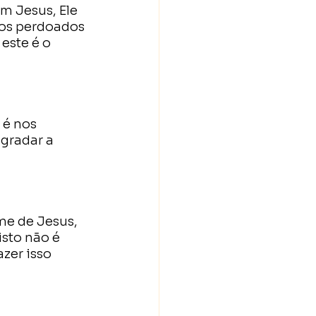
m Jesus, Ele 
 os perdoados 
este é o 
 é nos 
gradar a 
me de Jesus, 
sto não é 
zer isso 