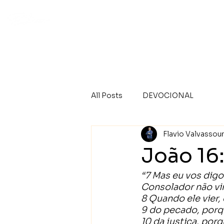
I
All Posts
DEVOCIONAL
Flavio Valvassou
João 16
“7 Mas eu vos digo
Consolador não virá
8 Quando ele vier,
9 do pecado, por
10 da justiça, porq