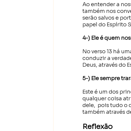
Ao entender a nos
também nos conven
serão salvos e por
papel do Espírito 
4-) Ele é quem nos
No verso 13 há uma
conduzir a verdade
Deus, através do E
5-) Ele sempre tra
Este é um dos prin
qualquer coisa atr
dele,  pois tudo o 
também através d
Reflexão